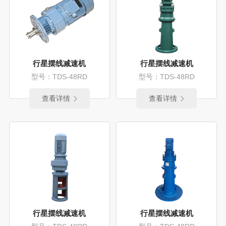
行星摆线减速机
行星摆线减速机
型号：TDS-48RD
型号：TDS-48RD
查看详情
查看详情
行星摆线减速机
行星摆线减速机